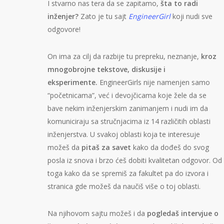
I stvarno nas tera da se zapitamo,
šta to radi
inženjer?
Zato je tu sajt
EngineerGirl
koji nudi sve
odgovore!
On ima za cilj da razbije tu prepreku, neznanje,
kroz
mnogobrojne tekstove, diskusije i
eksperimente.
EngineerGirls nije namenjen samo
“početnicama”, već i devojčicama koje žele da se
bave nekim inženjerskim zanimanjem i nudi im da
komuniciraju sa stručnjacima iz 14 različitih oblasti
inženjerstva. U svakoj oblasti koja te interesuje
možeš da
pitaš za savet
kako da dođeš do svog
posla iz snova i brzo ćeš dobiti kvalitetan odgovor. Od
toga kako da se spremiš za fakultet pa do izvora i
stranica gde možeš da naučiš više o toj oblasti.
Na njihovom sajtu možeš i da
pogledaš intervjue o