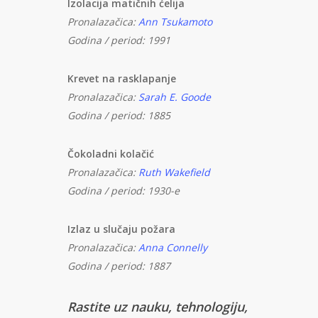
Izolacija matičnih ćelija
Pronalazačica:
Ann Tsukamoto
Godina / period: 1991
Krevet na rasklapanje
Pronalazačica:
Sarah E. Goode
Godina / period: 1885
Čokoladni kolačić
Pronalazačica:
Ruth Wakefield
Godina / period: 1930-e
Izlaz u slučaju požara
Pronalazačica:
Anna Connelly
Godina / period: 1887
Rastite uz nauku, tehnologiju,