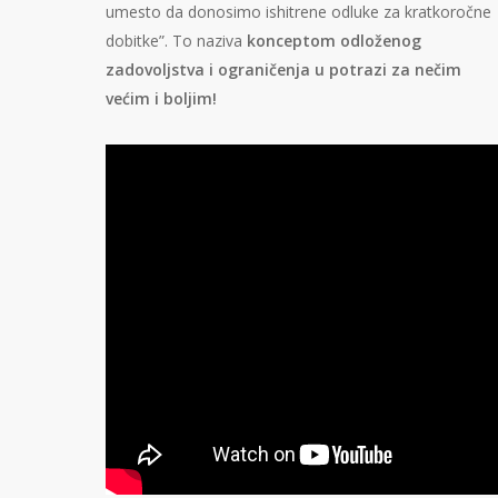
umesto da donosimo ishitrene odluke za kratkoročne
dobitke”. To naziva
konceptom odloženog
zadovoljstva i ograničenja u potrazi za nečim
većim i boljim!