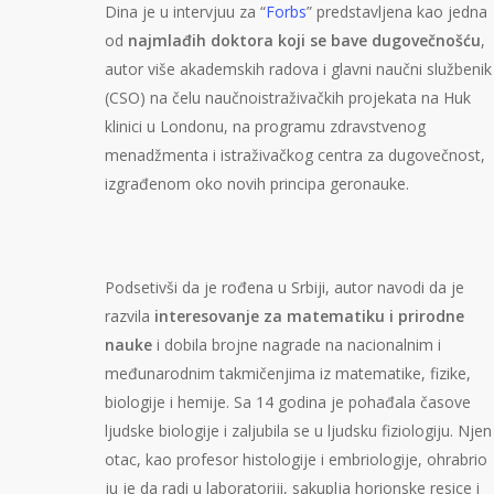
Dina je u intervjuu za “
Forbs
” predstavljena kao jedna
od
najmlađih doktora koji se bave dugovečnošću
,
autor više akademskih radova i glavni naučni službenik
(CSO) na čelu naučnoistraživačkih projekata na Huk
klinici u Londonu, na programu zdravstvenog
menadžmenta i istraživačkog centra za dugovečnost,
izgrađenom oko novih principa geronauke.
Podsetivši da je rođena u Srbiji, autor navodi da je
razvila
interesovanje za matematiku i prirodne
nauke
i dobila brojne nagrade na nacionalnim i
međunarodnim takmičenjima iz matematike, fizike,
biologije i hemije. Sa 14 godina je pohađala časove
ljudske biologije i zaljubila se u ljudsku fiziologiju. Njen
otac, kao profesor histologije i embriologije, ohrabrio
ju je da radi u laboratoriji, sakuplja horionske resice i