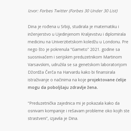
Izvor: Forbes Twitter (Forbes 30 Under 30 List)
Dina je rođena u Srbiji, studirala je matematiku i
inženjerstvo u Ujedinjenom Kraljevstvu i diplomirala
medicinu na Univerzitetskom koledžu u Londonu. Pre
nego što je pokrenula “Gameto” 2021. godine sa
suosnivačem i serijskim preduzetnikom Martinom
Varsavskim, udružila se sa genetskom laboratorijom
Džordža Čerča na Harvardu kako bi finansirala
istraživanje o načinima na koje
projektovane ćelije
mogu da poboljšaju zdravlje žena.
“Preduzetnička zajednica mi je pokazala kako da
osnivam kompanije i rešavam probleme oko kojih ste
strastveni”, izjavila je Dina.