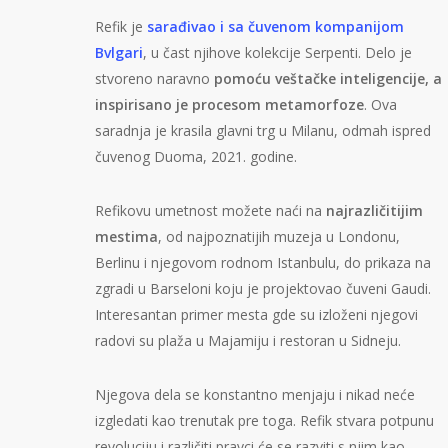
Refik je
sarađivao i sa čuvenom kompanijom
Bvlgari
, u čast njihove kolekcije Serpenti. Delo je
stvoreno naravno
pomoću veštačke inteligencije, a
inspirisano je procesom metamorfoze
. Ova
saradnja je krasila glavni trg u Milanu, odmah ispred
čuvenog Duoma, 2021. godine.
Refikovu umetnost možete naći na
najrazličitijim
mestima
, od najpoznatijih muzeja u Londonu,
Berlinu i njegovom rodnom Istanbulu, do prikaza na
zgradi u Barseloni koju je projektovao čuveni Gaudi.
Interesantan primer mesta gde su izloženi njegovi
radovi su plaža u Majamiju i restoran u Sidneju.
Njegova dela se konstantno menjaju i nikad neće
izgledati kao trenutak pre toga. Refik stvara potpunu
revoluciju i različiti pravci će se razviti s njim kao