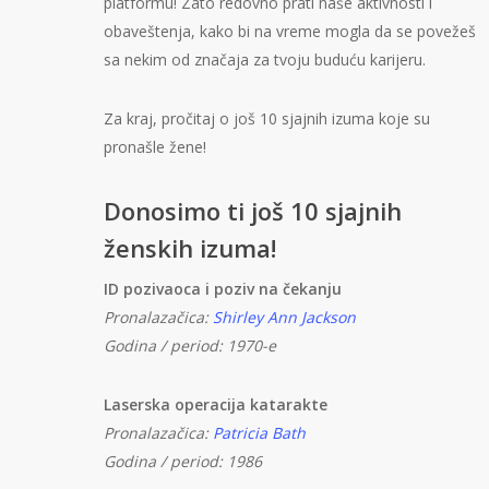
platformu! Zato redovno prati naše aktivnosti i
obaveštenja, kako bi na vreme mogla da se povežeš
sa nekim od značaja za tvoju buduću karijeru.
Za kraj, pročitaj o još 10 sjajnih izuma koje su
pronašle žene!
Donosimo ti još 10 sjajnih
ženskih izuma!
ID pozivaoca i poziv na čekanju
Pronalazačica:
Shirley Ann Jackson
Godina / period: 1970-e
Laserska operacija katarakte
Pronalazačica:
Patricia Bath
Godina / period: 1986