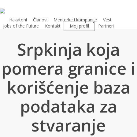
Skip
to
main
Hakatoni
Članovi
Mentorke i kompanije
Vesti
Jobs of the Future
Kontakt
Moj profil
Partneri
content
Srpkinja koja
pomera granice i
korišćenje baza
podataka za
stvaranje