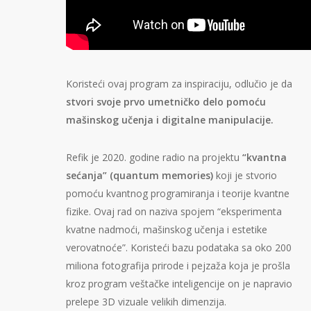
Koristeći ovaj program za inspiraciju, odlučio je da
stvori svoje prvo umetničko delo pomoću
mašinskog učenja i digitalne manipulacije.
Refik je 2020. godine radio na projektu
“kvantna
sećanja” (quantum memories)
koji je stvorio
pomoću kvantnog programiranja i teorije kvantne
fizike. Ovaj rad on naziva spojem “eksperimenta
kvatne nadmoći, mašinskog učenja i estetike
verovatnoće”. Koristeći bazu podataka sa oko 200
miliona fotografija prirode i pejzaža koja je prošla
kroz program veštačke inteligencije on je napravio
prelepe 3D vizuale velikih dimenzija.