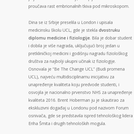
proučava rast embrionalnih tkiva pod mikroskopom.
Dina se iz Srbije preselila u London i upisala
medicinsku školu UCL, gde je stekla
dvostruku
diplomu medicine i fiziologije
. Bila je dobar student
i dobila je više nagrada, uključujući broj jedan u
pretkliničkoj medicini i godišnju nagradu fiziološkog
društva za najbolji ukupni učinak iz fiziologije.
Osnovala je “Be The Change UCL” (Budi promena
UCL), najveću multidisciplinarnu inicijativu za
unapređenje kvaliteta koju predvode studenti, i
osvojila je nacionalno prvenstvo NHS za unapređenje
kvaliteta 2016. Brent Hoberman ju je skautirao za
ekskluzivni događaj u Londonu pod nazivom Forum
osnivača, gde se predstavila ispred tehnološkog lidera
Eriha Šmita i drugih tehnoloških mogula.