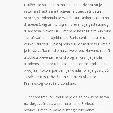
Družeći se sa kapitenima industrije,
dodatno je
razvila strast za istraživanje dugovečnosti i
starenja
. Pokrenula je Watch Out Diabetes (Pazi na
dijabetes), digitalni program prevencije gestacionog
dijabetesa. Nakon UCL, radila je na različitim kliničkim
i istraživačkim projektima u Barts centru za srce u
Velikoj Britaniji i Opštoj bolnici u Masačusetsu i imala
je istraživačko mesto na Univerzitetu Harvard, radeći
u oblasti preventivne kardiologije. Kasnije je bila
akademski doktor u bolnici Sent Tomas, radila je na
prvoj liniji tokom pandemije kovida i bila je gostujući
istraživač u Istraživačkom centru za blizance
Kraljevskog koledža u Londonu.
U jednom trenutku odlučila je
da se fokusira samo
na dugovečnost
, a prema pisanju Forbsa, i da se
povuče iz medija, kako bi izbegla bilo kakve