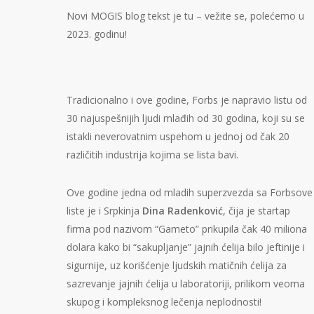
Novi MOGIS blog tekst je tu – vežite se, polećemo u
2023. godinu!
Tradicionalno i ove godine, Forbs je napravio listu od
30 najuspešnijih ljudi mlađih od 30 godina, koji su se
istakli neverovatnim uspehom u jednoj od čak 20
različitih industrija kojima se lista bavi.
Ove godine jedna od mladih superzvezda sa Forbsove
liste je i Srpkinja
Dina Radenković
, čija je startap
firma pod nazivom “Gameto” prikupila čak 40 miliona
dolara kako bi “sakupljanje” jajnih ćelija bilo jeftinije i
sigurnije, uz korišćenje ljudskih matičnih ćelija za
sazrevanje jajnih ćelija u laboratoriji, prilikom veoma
skupog i kompleksnog lečenja neplodnosti!