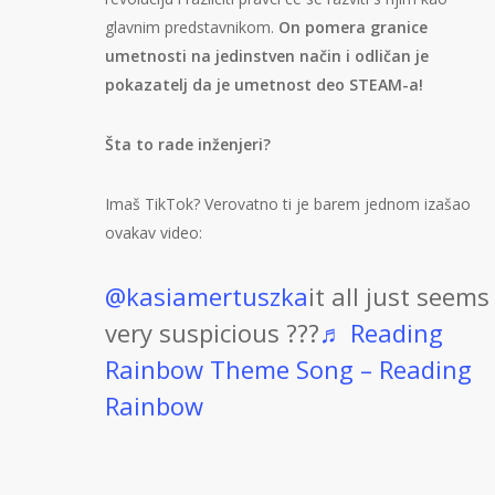
glavnim predstavnikom.
On pomera granice
umetnosti na jedinstven način i odličan je
pokazatelj da je umetnost deo STEAM-a!
Šta to rade inženjeri?
Imaš TikTok? Verovatno ti je barem jednom izašao
ovakav video:
@kasiamertuszka
it all just seems
very suspicious ???
♬ Reading
Rainbow Theme Song – Reading
Rainbow