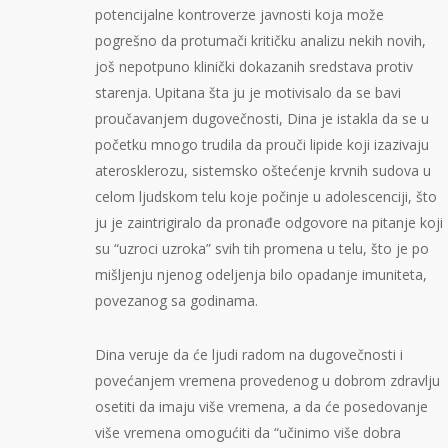
potencijalne kontroverze javnosti koja može
pogrešno da protumači kritičku analizu nekih novih,
još nepotpuno klinički dokazanih sredstava protiv
starenja. Upitana šta ju je motivisalo da se bavi
proučavanjem dugovečnosti, Dina je istakla da se u
početku mnogo trudila da prouči lipide koji izazivaju
aterosklerozu, sistemsko oštećenje krvnih sudova u
celom ljudskom telu koje počinje u adolescenciji, što
ju je zaintrigiralo da pronađe odgovore na pitanje koji
su “uzroci uzroka” svih tih promena u telu, što je po
mišljenju njenog odeljenja bilo opadanje imuniteta,
povezanog sa godinama.
Dina veruje da će ljudi radom na dugovečnosti i
povećanjem vremena provedenog u dobrom zdravlju
osetiti da imaju više vremena, a da će posedovanje
više vremena omogućiti da “učinimo više dobra