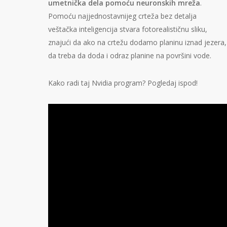
umetnička dela pomoću neuronskih mreža
.
Pomoću najjednostavnijeg crteža bez detalja
veštačka inteligencija stvara fotorealističnu sliku,
znajući da ako na crtežu dodamo planinu iznad jezera,
da treba da doda i odraz planine na površini vode.
Kako radi taj Nvidia program? Pogledaj ispod!