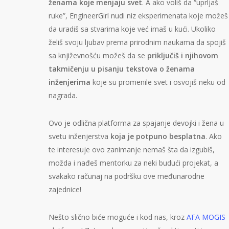
ženama koje menjaju svet
. A ako voliš da “uprljaš
ruke”, EngineerGirl nudi niz eksperimenata koje možeš
da uradiš sa stvarima koje već imaš u kući. Ukoliko
želiš svoju ljubav prema prirodnim naukama da spojiš
sa književnošću možeš da se
priključiš i njihovom
takmičenju u pisanju tekstova o ženama
inženjerima
koje su promenile svet i osvojiš neku od
nagrada.
Ovo je odlična platforma za spajanje devojki i žena u
svetu inženjerstva
koja je potpuno besplatna
. Ako
te interesuje ovo zanimanje nemaš šta da izgubiš,
možda i nađeš mentorku za neki budući projekat, a
svakako računaj na podršku ove međunarodne
zajednice!
Nešto slično biće moguće i kod nas, kroz
AFA MOGIS