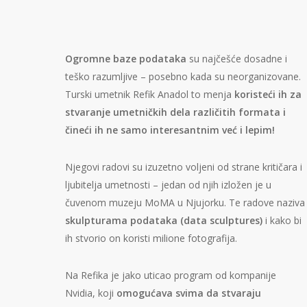
Ogromne baze podataka
su najčešće dosadne i
teško razumljive – posebno kada su neorganizovane.
Turski umetnik Refik Anadol to menja
koristeći ih za
stvaranje umetničkih dela različitih formata i
čineći ih ne samo interesantnim već i lepim!
Njegovi radovi su izuzetno voljeni od strane kritičara i
ljubitelja umetnosti – jedan od njih izložen je u
čuvenom muzeju MoMA u Njujorku. Te radove naziva
skulpturama podataka (data sculptures)
i kako bi
ih stvorio on koristi milione fotografija.
Na Refika je jako uticao program od kompanije
Nvidia, koji
omogućava svima da stvaraju