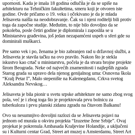
upornosti. Kada je imala 18 godina odlučila je da se upiše na
arhitekturu na Tehničkim fakultetima, smeru koji je otvoren iste
godine. Ovde pričamo o 19. veku i očekivano je da je mlada
Jelisaveta naišla na neodobravanje. Čak su i njeni roditelji bili protiv
toga da započne studije. Međutim, to nije bilo dovoljno da se
pokoleba, posle četiri godine je diplomirala i zaposlila se u
Ministarstvu građevina, još jedan nezapamćeni uspeh u sferi gde su
dominirali muškarci.
Pre samo vek i po, ženama je bio zabranjen rad u državnoj službi, a
Jelisaveta je stavila tačku na ovo pravilo. Nakon što je stekla
iskustvo kao crtač u ministarstvu, počela je da stvara brojne projekte
širom Beograda. Neke od najvećih znamenitosti i najlepših zgrada
Starog grada su upravo dela njenog genijalnog uma: Osnovna škola
“Kralj Petar I”, Malo stepenište na Kalemegdanu, Crkva svetog
Aleksandra Nevskog…
Jelisaveta je bila pionir u svetu srpske arhitekture ne samo zbog svog
pola, već je i zbog toga što je projektovala prvu bolnicu za
tuberkulozu i prvu planski zidanu zgradu na čitavom Balkanu!
Ovo su nesumnjivo dovoljni razlozi da se Jelisaveta pojavi na
jednom od murala u okviru projekta “Izuzetne žene Srbije”. Ovaj
projekat je pokrenula Ambasada Kraljevine Holandije, a uključeni
su i Kulturni centar Grad, Street art muzej u Amsterdamu, Street Art