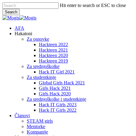
Skip
Hit enter to search or ESC to close
to
Search
main
Close
content
Search
Menu
AFA
Hakatoni
Za osnovke
Hackteen 2022
Hackteen 2021
Hackteen 2020
Hackteen 2019
Za srednjoškolke
Hack IT Girl 2021
Za studentkinje
Global Girls Hack 2021
Girls Hack 2021
Girls Hack 2020
Za srednjoškolke i studentkinje
Hack IT Girls 2023
Hack IT Girls 2022
Članovi
STEAM girls
Mentorke
Kompanije