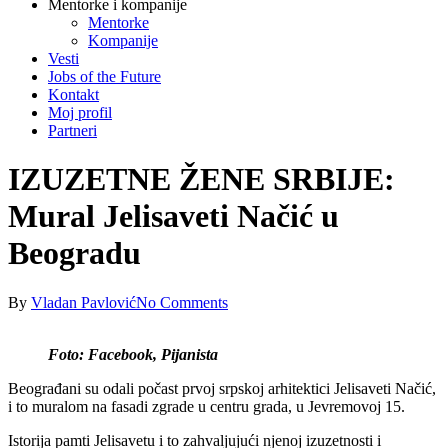
Mentorke i kompanije
Mentorke
Kompanije
Vesti
Jobs of the Future
Kontakt
Moj profil
Partneri
IZUZETNE ŽENE SRBIJE:
Mural Jelisaveti Načić u
Beogradu
By
Vladan Pavlović
No Comments
Foto: Facebook, Pijanista
Beograđani su odali počast prvoj srpskoj arhitektici Jelisaveti Načić,
i to muralom na fasadi zgrade u centru grada, u Jevremovoj 15.
Istorija pamti Jelisavetu i to zahvaljujući njenoj izuzetnosti i