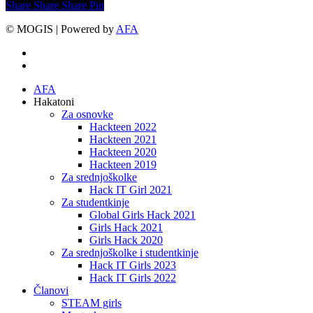
Share
Share
Share
Share
Pin
© MOGIS | Powered by
AFA
facebook
instagram
Close
AFA
Menu
Hakatoni
Za osnovke
Hackteen 2022
Hackteen 2021
Hackteen 2020
Hackteen 2019
Za srednjoškolke
Hack IT Girl 2021
Za studentkinje
Global Girls Hack 2021
Girls Hack 2021
Girls Hack 2020
Za srednjoškolke i studentkinje
Hack IT Girls 2023
Hack IT Girls 2022
Članovi
STEAM girls