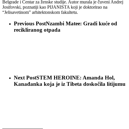
Belgrade i Centar za ženske studije. Autor murala je čuveni Andrej
Josifovski, poznatiji kao PIJANISTA koji je doktorirao na
“Jelisavetinom” arhitektonskom fakultetu.
Previous Post
Nzambi Matee: Gradi kuće od
recikliranog otpada
Next Post
STEM HEROINE: Amanda Hol,
Kanađanka koja je iz Tibeta doskočila litijumu